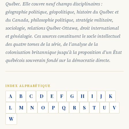
Québec. Elle couvre neuf champs disciplinaires :
géographie politique, géopolitique, histoire du Québec et
du Canada, philosophie politique, stratégie militaire,
sociologie, relations Québec-Ottawa, droit international
et généalogie. Ces sources constituent le socle intellectuel
des quatre tomes de la série, de l'analyse de la
colonisation britannique jusqu'à la proposition d'un État
québécois souverain fondé sur la démocratie directe.
INDEX ALPHABÉTIQUE
A
B
C
D
E
F
G
H
I
J
K
L
M
N
O
P
Q
R
S
T
U
V
W