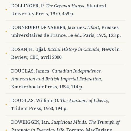
DOLLINGER, P.
The German Hansa
, Stanford
University Press, 1970, 459 p.
DONNEDIEU DE VABRES, Jacques.
L'État
, Presses
universitaires de France, 5e éd., Paris, 1975, 123 p.
DOSANJH, Ujjal.
Racial History in Canada
, News in
Review, CBC, avril 2000.
DOUGLAS, James.
Canadian Independence.
Annexation and British Imperial Federation
,
Knickerbocker Press, 1894, 114 p.
DOUGLAS, William O.
The Anatomy of Liberty
,
Trident Press, 1963, 194 p.
DOWBIGGIN, Ian.
Suspicious Minds. The Triumph of
Paranoia in Everyday Life
, Toronto, MacFarlane,