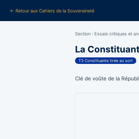
← Retour aux Cahiers de la Souveraineté
Section : Essais critiques et a
La Constituant
T3 Constituante tirée au sort
Clé de voûte de la Répub