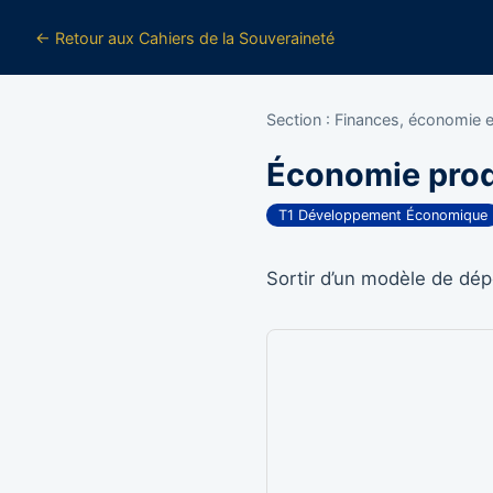
← Retour aux Cahiers de la Souveraineté
Section : Finances, économie 
Économie prod
T1 Développement Économique
Sortir d’un modèle de dé