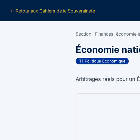
← Retour aux Cahiers de la Souveraineté
Section : Finances, économie 
Économie nati
T1 Politique Économique
Arbitrages réels pour un É