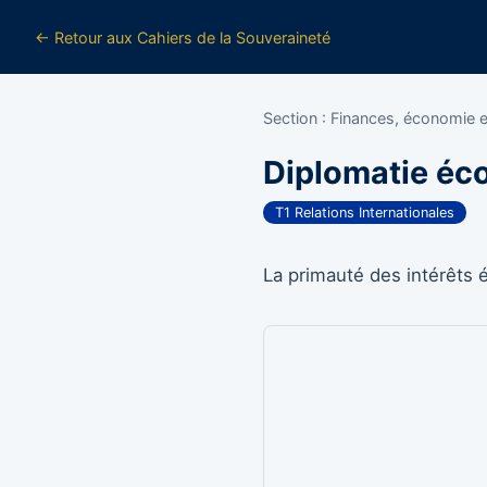
← Retour aux Cahiers de la Souveraineté
Section : Finances, économie 
Diplomatie éc
T1 Relations Internationales
La primauté des intérêts 