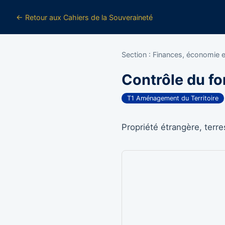
← Retour aux Cahiers de la Souveraineté
Section : Finances, économie 
Contrôle du fo
T1 Aménagement du Territoire
Propriété étrangère, terre